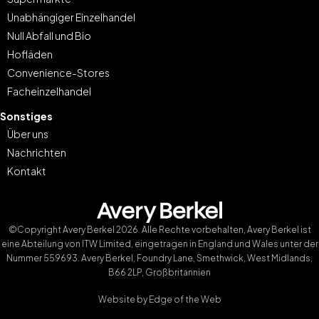
Unabhängiger Einzelhandel
Null Abfall und Bio
Hofläden
Convenience-Stores
Facheinzelhandel
Sonstiges
Über uns
Nachrichten
Kontakt
©Copyright Avery Berkel 2026. Alle Rechte vorbehalten, Avery Berkel ist
eine Abteilung von ITW Limited, eingetragen in England und Wales unter der
Nummer 559693. Avery Berkel, Foundry Lane, Smethwick, West Midlands,
B66 2LP, Großbritannien
Website by
Edge of the Web