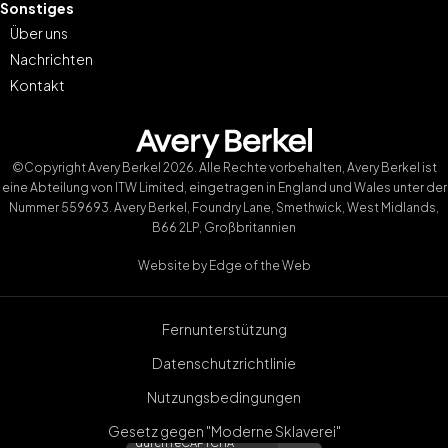
Sonstiges
Über uns
Nachrichten
Kontakt
©Copyright Avery Berkel 2026. Alle Rechte vorbehalten, Avery Berkel ist
eine Abteilung von ITW Limited, eingetragen in England und Wales unter der
Nummer 559693. Avery Berkel, Foundry Lane, Smethwick, West Midlands,
B66 2LP, Großbritannien
Website by
Edge of the Web
Fernunterstützung
Datenschutzrichtlinie
Nutzungsbedingungen
Gesetz gegen "Moderne Sklaverei"
durch reCAPTCHA