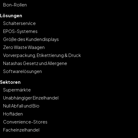
Bon-Rollen
Lösungen
Schalterservice
EPOS-Systemes
Größe des Kundendisplays
Zero Waste Waagen
Vorverpackung, Etikettierung & Druck
Natashas Gesetz und Allergene
Softwarelösungen
Sektoren
Supermärkte
Unabhängiger Einzelhandel
Null Abfall und Bio
Hofläden
Convenience-Stores
Facheinzelhandel