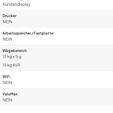
Kundendisplay
Drucker
NEIN
Arbeitsspeicher / Festplatte
NEIN
Wägebereich
15 kg x 5 g
15 kg AVR
WiFi
NEIN
ValuMax
NEIN