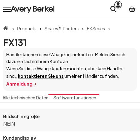
Products
Scales & Printers
FX Series
FX131
Händler können diese Waage online kaufen. Melden Sie sich
dazu einfach in Ihrem Konto an.
Wenn Sie diese Waage kaufen möchten, aber kein Händler
sind,
,
kontaktieren Sie uns
um einen Händler zu finden.
Anmeldung
Alle technischen Daten
Softwarefunktionen
Bildschirmgröße
NEIN
Kundendisplay