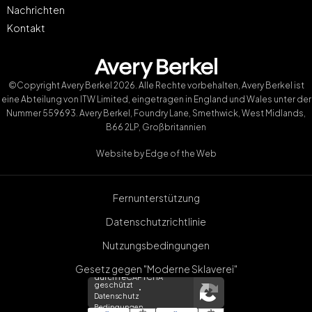
Nachrichten
Kontakt
©Copyright Avery Berkel 2026. Alle Rechte vorbehalten, Avery Berkel ist
eine Abteilung von ITW Limited, eingetragen in England und Wales unter der
Nummer 559693. Avery Berkel, Foundry Lane, Smethwick, West Midlands,
B66 2LP, Großbritannien
Website by
Edge of the Web
Fernunterstützung
Datenschutzrichtlinie
Nutzungsbedingungen
Gesetz gegen "Moderne Sklaverei"
durch reCAPTCHA
geschützt
Datenschutz
Bedingungen