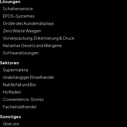
Lösungen
Schalterservice
EPOS-Systemes
Größe des Kundendisplays
Zero Waste Waagen
Vorverpackung, Etikettierung & Druck
Natashas Gesetz und Allergene
Softwarelösungen
Sektoren
Supermärkte
Unabhängiger Einzelhandel
Null Abfall und Bio
Hofläden
Convenience-Stores
Facheinzelhandel
Sonstiges
Über uns