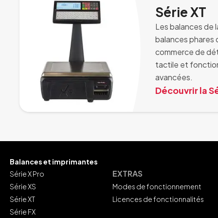
Série XT
Les balances de l
balances phares d
commerce de déta
tactile et fonctio
avancées.
Découvrir la S
Balances et imprimantes
EXTRAS
Série X Pro
Série XS
Modes de fonctionnement
Série XT
Licences de fonctionnalités
Série FX