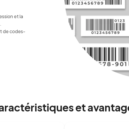
ssion et la
.
Afficher tous les logiciels
mat de codes-
aractéristiques et avantag