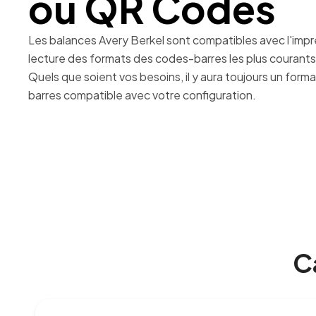
ou QR Codes
Série FX
+33 (0)825 870 800
Les balances Avery Berkel sont compatibles avec l'impre
Voir toutes les étiquettes et rouleaux
lecture des formats des codes-barres les plus courants
Quels que soient vos besoins, il y aura toujours un for
barres compatible avec votre configuration.
C