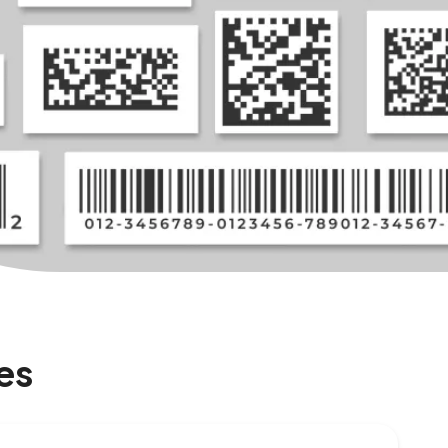
Voir toutes les étiquettes et
rouleaux
es