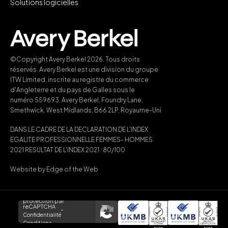
Solutions logicielles
©Copyright Avery Berkel 2026. Tous droits
réservés. Avery Berkel est une division du groupe
ITW Limited, inscrite au registre du commerce
d'Angleterre et du pays de Galles sous le
numéro 559693. Avery Berkel, Foundry Lane,
Smethwick, West Midlands, B66 2LP, Royaume-Uni
DANS LE CADRE DE LA DECLARATION DE L'INDEX
EGALITE PROFESSIONNELLE FEMMES- HOMMES
2021 RESULTAT DE L'INDEX 2021 : 80/100
Website by
Edge of the Web
protection par
reCAPTCHA
Confidentialité
Conditions