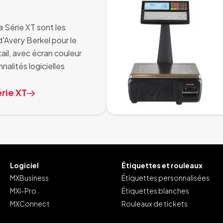
a Série XT sont les
'Avery Berkel pour le
il, avec écran couleur
nnalités logicielles
érie XT
Logiciel
Étiquettes et rouleaux
MXBusiness
Étiquettes personnalisées
MXi-Pro
Étiquettes blanches
MXConnect
Rouleaux de tickets