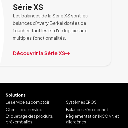
Série XS
Les balances de la Série XS sont les
balances d'Avery Berkel dotées de
touches tactiles et d'un logiciel aux
multiples fonctionnalités.
Découvrir la Série XS
Solutions
Le service au comptoir
Systèmes EPOS
Client libre-service
Balances zéro déchet
Etiquetage des produits
Règlementation INCO VN et
pré-emballés
allergènes